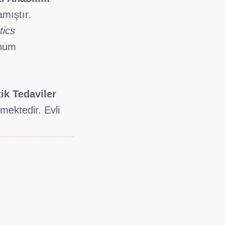
amıştır.
tics
unum
ik Tedaviler
lmektedir. Evli