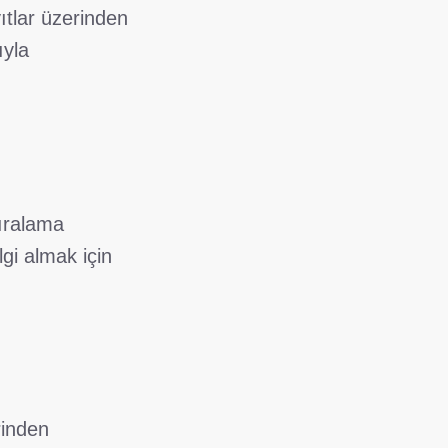
ıtlar üzerinden
ıyla
sıralama
gi almak için
rinden