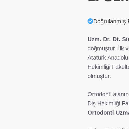
Doğrulanmış P
Uzm. Dr. Dt. S
doğmuştur. İlk 
Atatürk Anadolu 
Hekimliği Fakül
olmuştur.
Ortodonti alanın
Diş Hekimliği Fa
Ortodonti Uzm