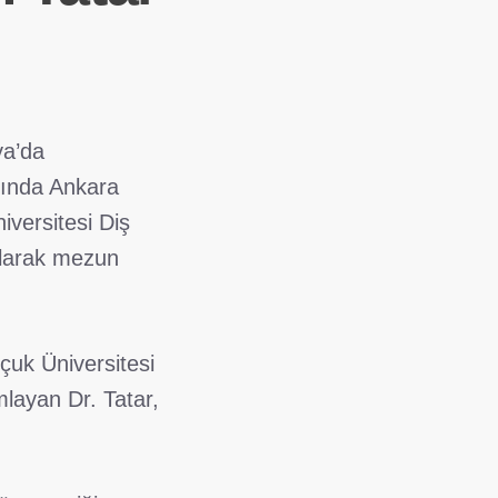
ya’da
lında Ankara
iversitesi Diş
larak mezun
çuk Üniversitesi
mlayan Dr. Tatar,