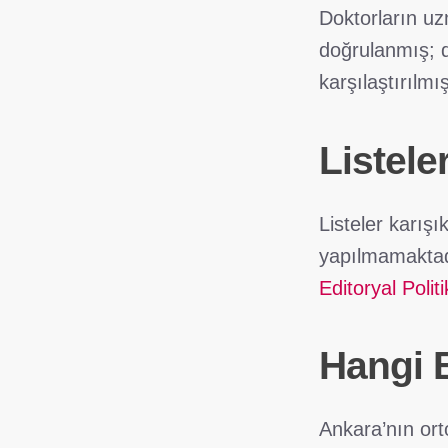
Doktorların uzm
doğrulanmış; de
karşılaştırılmış
Listele
Listeler karış
yapılmamaktadı
Editoryal Polit
Hangi 
Ankara’nın ort