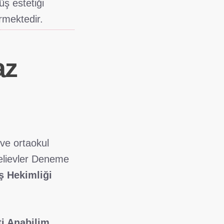
üş estetiği
rmektedir.
az
 ve ortaokul
çelievler Deneme
ş Hekimliği
ti Anabilim