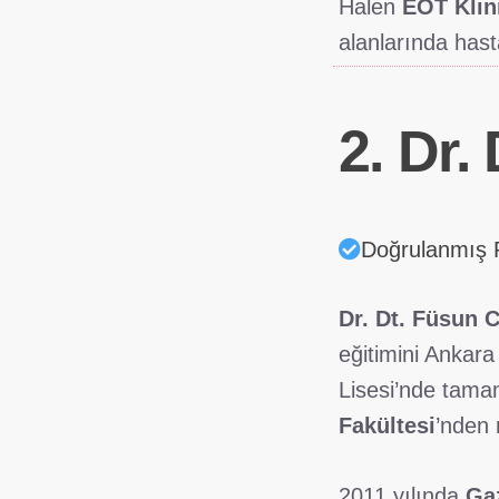
Halen
EOT Klin
alanlarında hast
2. Dr.
Doğrulanmış P
Dr. Dt. Füsun 
eğitimini Ankara
Lisesi’nde tama
Fakültesi
’nden
2011 yılında
Gaz