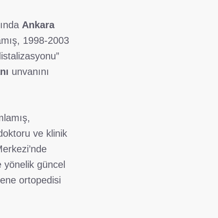
sında
Ankara
lamış, 1998-2003
distalizasyonu”
nı
unvanını
mlamış,
oktoru ve klinik
Merkezi’nde
e yönelik güncel
çene ortopedisi