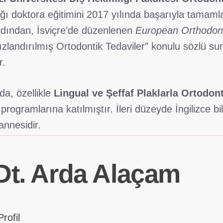
ğı doktora eğitimini 2017 yılında başarıyla tamaml
rdından, İsviçre’de düzenlenen
European Orthodon
ızlandırılmış Ortodontik Tedaviler” konulu sözlü s
r.
da, özellikle
Lingual ve Şeffaf Plaklarla Ortodont
 programlarına katılmıştır. İleri düzeyde İngilizce bi
annesidir.
 Dt. Arda Alaçam
rofil