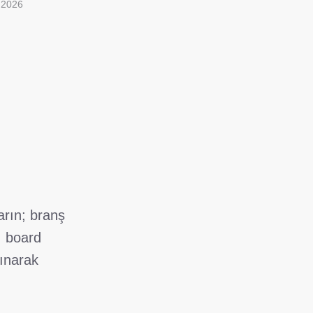
 2026
arın; branş
, board
lınarak