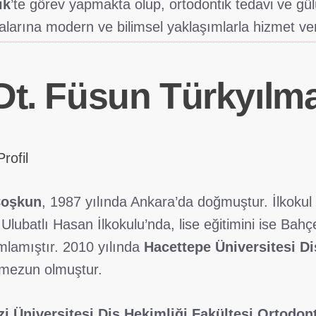
ik
’te görev yapmakta olup, ortodontik tedavi ve gül
alarına modern ve bilimsel yaklaşımlarla hizmet ve
 Dt. Füsun Türkyılm
rofil
Coşkun
, 1987 yılında Ankara’da doğmuştur. İlkokul
 Ulubatlı Hasan İlkokulu’nda, lise eğitimini ise Bah
mlamıştır. 2010 yılında
Hacettepe Üniversitesi Di
 mezun olmuştur.
i Üniversitesi Diş Hekimliği Fakültesi Ortodon