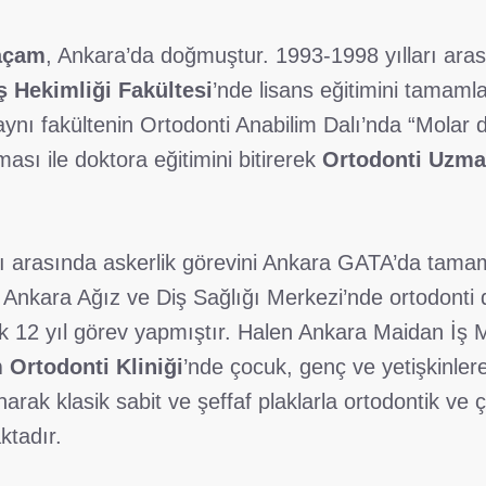
laçam
, Ankara’da doğmuştur. 1993-1998 yılları ara
ş Hekimliği Fakültesi
’nde lisans eğitimini tamam
 aynı fakültenin Ortodonti Anabilim Dalı’nda “Molar 
ması ile doktora eğitimini bitirerek
Ortodonti Uzma
rı arasında askerlik görevini Ankara GATA’da tama
 Ankara Ağız ve Diş Sağlığı Merkezi’nde ortodonti d
k 12 yıl görev yapmıştır. Halen Ankara Maidan İş 
 Ortodonti Kliniği
’nde çocuk, genç ve yetişkinler
anarak klasik sabit ve şeffaf plaklarla ortodontik ve 
ktadır.