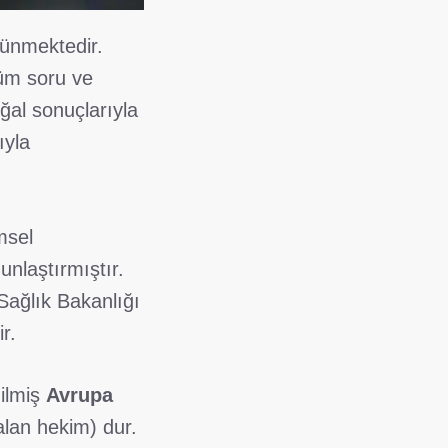
şünmektedir.
tüm soru ve
oğal sonuçlarıyla
ıyla
msel
nlaştırmıştır.
Sağlık Bakanlığı
r.
dilmiş
Avrupa
 alan hekim) dur.