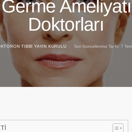
Germe Ameliyat
Doktorları
KTORON TIBBI YAYIN KURULU
Son Güncellenme Tarihi:
7 Te
Tİ