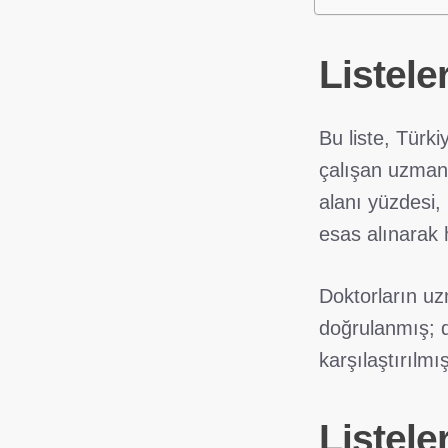
Listele
Bu liste, Türk
çalışan uzmanl
alanı yüzdesi,
esas alınarak 
Doktorların uzm
doğrulanmış; de
karşılaştırılmış
Listele